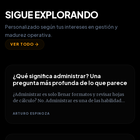
SIGUE EXPLORANDO
Personalizado según tus intereses en gestión y
madurez operativa.
VER TODO
¿Qué significa administrar? Una
pregunta más profunda de lo que parece
¿Administrar es solo llenar formatos y revisar hojas
de cálculo? No. Administrar es una de las habilidades
humanas más complejas y transformadoras.
Descubre cómo pasar de la ejecución mecánica a la
ARTURO ESPINOZA
construcción de un verdadero criterio estratégico
que conecte recursos, personas y propósitos.