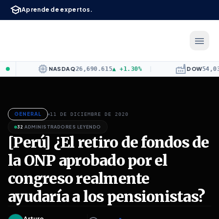
school
Saltar al contenido principal
Aprende de expertos.
menu
Yo Administrador
— Conocimiento
memory
factory
NASDAQ
26,690.615
▲
+1.30%
|
DOW
54,036.9
GENERAL
11 DE DICIEMBRE DE 2020
32
ADMINISTRADORES LEYENDO
[Perú] ¿El retiro de fondos de
la ONP aprobado por el
congreso realmente
ayudaría a los pensionistas?
Arturo