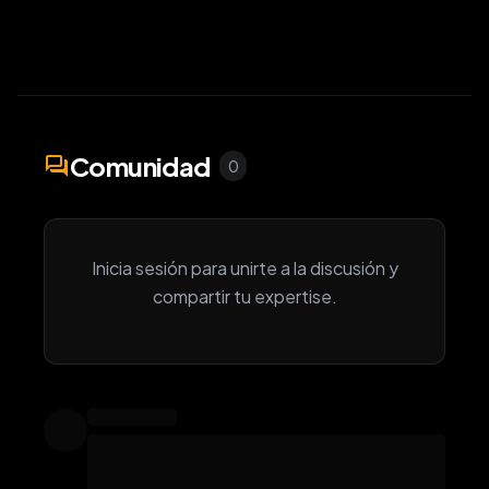
Comunidad
forum
0
Inicia sesión para unirte a la discusión y
compartir tu expertise.