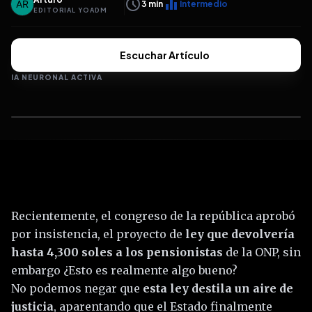
schedule
equalizer
3
min
Intermedio
EDITORIAL YOADM
Escuchar Artículo
IA NEURONAL ACTIVA
Recientemente, el congreso de la república aprobó
por insistencia, el proyecto de
ley que devolvería
hasta 4,300 soles a los pensionistas
de la ONP, sin
embargo ¿Esto es realmente algo bueno?
No podemos negar que
esta ley destila un aire de
justicia
, aparentando que el Estado finalmente