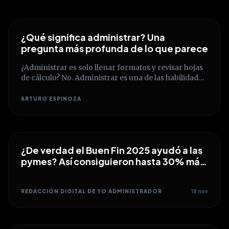
¿Qué significa administrar? Una
pregunta más profunda de lo que parece
¿Administrar es solo llenar formatos y revisar hojas
de cálculo? No. Administrar es una de las habilidades
humanas más complejas y transformadoras.
Descubre cómo pasar de la ejecución mecánica a la
ARTURO ESPINOZA
construcción de un verdadero criterio estratégico
que conecte recursos, personas y propósitos.
¿De verdad el Buen Fin 2025 ayudó a las
pymes? Así consiguieron hasta 30% más
ventas en el comercio formal
REDACCIÓN DIGITAL DE YO ADMINISTRADOR
18 nov