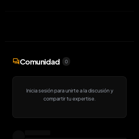
Comunidad
forum
0
Inicia sesión para unirte a la discusión y
compartir tu expertise.