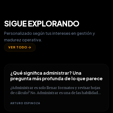
SIGUE EXPLORANDO
Personalizado según tus intereses en gestión y
madurez operativa.
VER TODO
¿Qué significa administrar? Una
pregunta más profunda de lo que parece
¿Administrar es solo llenar formatos y revisar hojas
de cálculo? No. Administrar es una de las habilidades
humanas más complejas y transformadoras.
Descubre cómo pasar de la ejecución mecánica a la
ARTURO ESPINOZA
construcción de un verdadero criterio estratégico