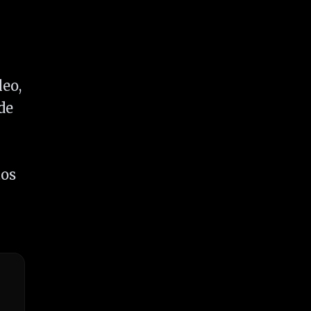
leo,
de
tos