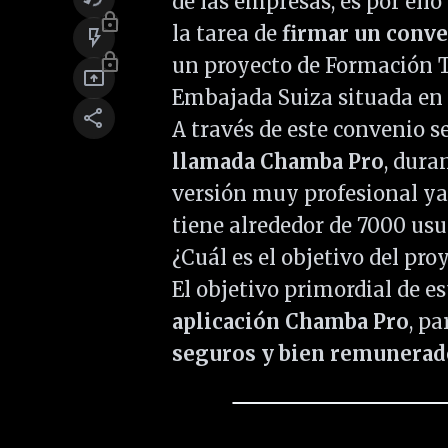
de las empresas, es por ell
lock
la tarea de
firmar un conve
flash_on
lock
un proyecto de Formación Té
present_to_all
Embajada Suiza situada en 
share
A través de este convenio s
llamada Chamba Pro
, dura
versión muy profesional ya
tiene alrededor de 7000 usua
¿Cuál es el objetivo del pro
El objetivo primordial de e
aplicación Chamba Pro
, p
seguros y bien remunera