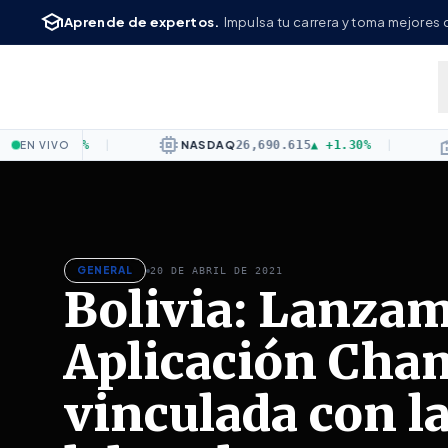
Saltar al contenido principal
school
Aprende de expertos.
Impulsa tu carrera y toma mejores 
Yo Administrador
— Conocimiento
memory
factory
0.62%
|
NASDAQ
26,690.615
▲
+1.30%
|
DOW
5
EN VIVO
GENERAL
20 DE ABRIL DE 2021
Bolivia: Lanzam
Aplicación Cha
vinculada con la