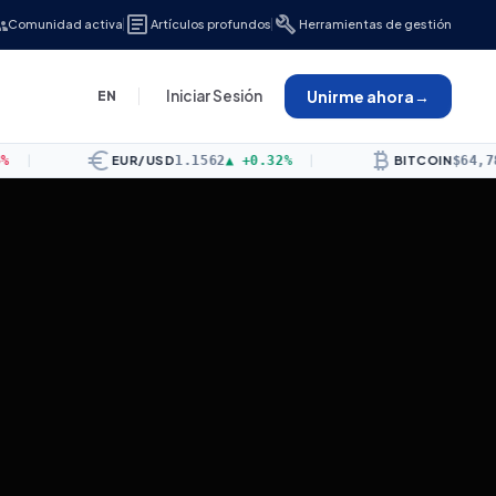
ps
article
build
Comunidad activa
Artículos profundos
Herramientas de gestión
Iniciar Sesión
Unirme ahora
→
EN
euro
currency_bitcoin
EUR/USD
1.1562
▲
+0.32%
|
BITCOIN
$64,783.76
▼
-