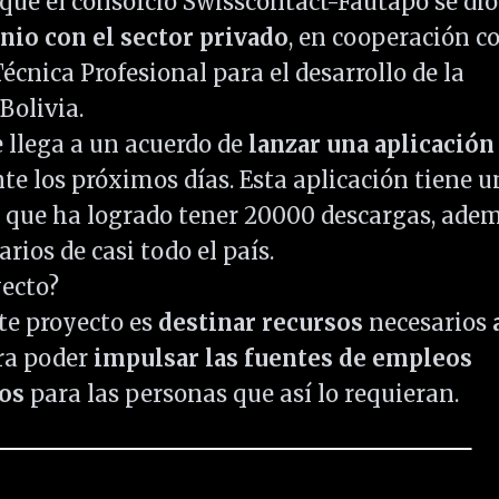
o que el consorcio Swisscontact-Fautapo se dio
nio con el sector privado
, en cooperación c
cnica Profesional para el desarrollo de la
Bolivia.
e llega a un acuerdo de
lanzar una aplicación
nte los próximos días. Esta aplicación tiene 
 que ha logrado tener 20000 descargas, ade
rios de casi todo el país.
yecto?
ste proyecto es
destinar recursos
necesarios
a
ara poder
impulsar las fuentes de empleos
dos
para las personas que así lo requieran.