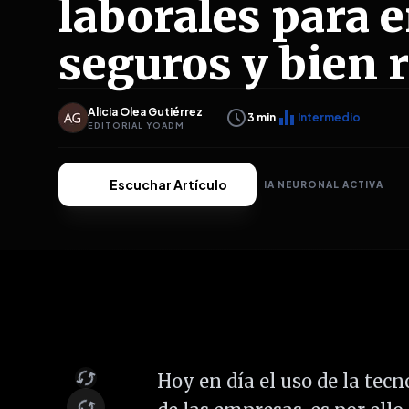
laborales para 
seguros y bien
Alicia Olea Gutiérrez
schedule
equalizer
3
min
Intermedio
EDITORIAL YOADM
Escuchar Artículo
IA NEURONAL ACTIVA
sync
Hoy en día el uso de la tec
sync