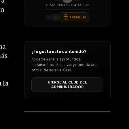
 a
AUDIO NEURONAL
0:00
/
0:00
on
lock
volume_up
1
x
PREMIUM
una
¿Te gusta este contenido?
más
Accede a análisis profundos,
herramientas exclusivas y conecta con
otros líderes en el Club.
 la
UNIRSE AL CLUB DEL
ADMINISTRADOR