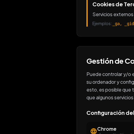
Cookies de Ter
Servicios externos 
Ejemplos
:
_ga, _gid
Gestión de C
Puede controlar y/o e
su ordenador y config
esto, es posible que 
que algunos servicios
Configuración de
Chrome
language