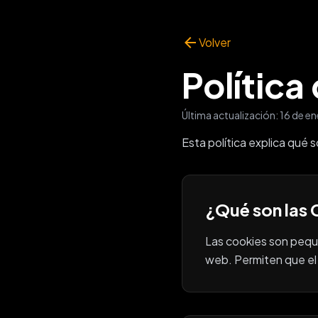
Saltar al contenido principal
arrow_back
Volver
Política
Última actualización: 16 de e
Esta política explica qué 
¿Qué son las
Las cookies son peque
web. Permiten que el 