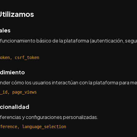
Utilizamos
ales
 funcionamiento básico de la plataforma (autenticación, seg
oken, csrf_token
ndimiento
der cómo los usuarios interactúan con la plataforma para mejo
_id, page_views
cionalidad
erencias y configuraciones personalizadas.
ference, language_selection