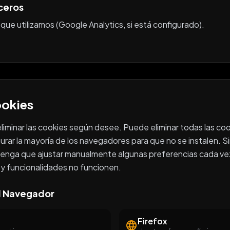
ceros
que utilizamos (Google Analytics, si está configurado).
ookies
liminar las cookies según desee. Puede eliminar todas las co
urar la mayoría de los navegadores para que no se instalen. S
tenga que ajustar manualmente algunas preferencias cada vez q
 y funcionalidades no funcionen.
l Navegador
Firefox
language